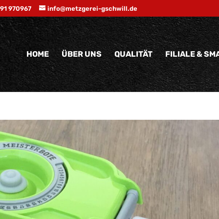
191 970967
info@metzgerei-gschwill.de
HOME
ÜBER UNS
QUALITÄT
FILIALE & S